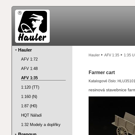
Hauler
Hauler
AFV 1:35
1:35 U
AFV 1:72
AFV 1:48
Farmer cart
AFV 1:35
Katalogové číslo: HLU3510
1:120 (TT)
resinová stavebnice fa
1:160 (N)
1:87 (H0)
HQT Nářadí
1:32 Modely a doplňky
Brengun