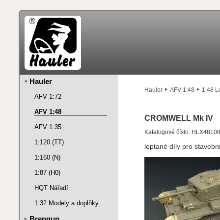
Hauler
Hauler
AFV 1:48
1:48 L
AFV 1:72
AFV 1:48
CROMWELL Mk IV
AFV 1:35
Katalogové číslo: HLX4810
1:120 (TT)
leptané díly pro stavebn
1:160 (N)
1:87 (H0)
HQT Nářadí
1:32 Modely a doplňky
Brengun