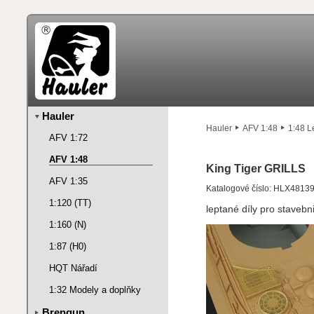
Hauler
Hauler
AFV 1:48
1:48 L
AFV 1:72
AFV 1:48
King Tiger GRILLS
AFV 1:35
Katalogové číslo: HLX4813
1:120 (TT)
leptané díly pro stavebn
1:160 (N)
1:87 (H0)
HQT Nářadí
1:32 Modely a doplňky
Brengun