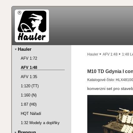
Hauler
Hauler
AFV 1:48
1:48 L
AFV 1:72
AFV 1:48
M10 TD Gdynia I con
AFV 1:35
Katalogové číslo: HLX4810
1:120 (TT)
konverzni set pro stave
1:160 (N)
1:87 (H0)
HQT Nářadí
1:32 Modely a doplňky
Brengun