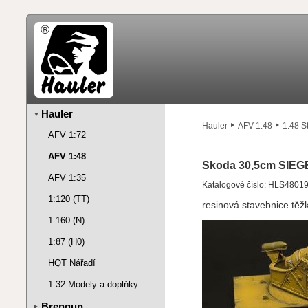
Hauler
Hauler
AFV 1:48
1:48 S
AFV 1:72
AFV 1:48
Skoda 30,5cm SIE
AFV 1:35
Katalogové číslo: HLS4801
1:120 (TT)
resinová stavebnice těž
1:160 (N)
1:87 (H0)
HQT Nářadí
1:32 Modely a doplňky
Brengun