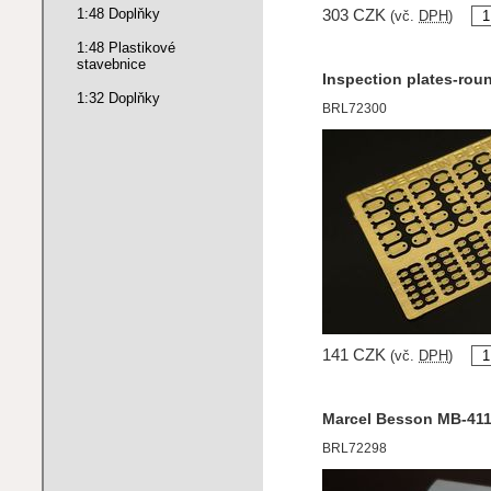
1:48 Doplňky
303 CZK
(vč.
DPH
)
1:48 Plastikové
stavebnice
Inspection plates-rou
1:32 Doplňky
BRL72300
141 CZK
(vč.
DPH
)
Marcel Besson MB-411 
BRL72298