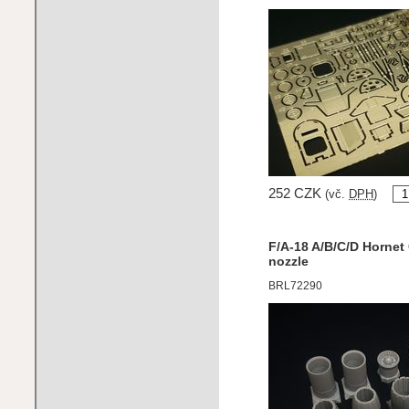
252 CZK
(vč.
DPH
)
F/A-18 A/B/C/D Hornet
nozzle
BRL72290