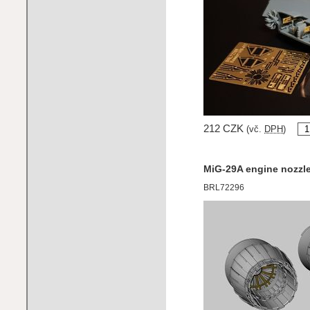
212 CZK
(vč.
DPH
)
MiG-29A engine nozzl
BRL72296