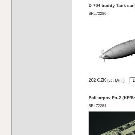
D-704 buddy Tank early
BRL72286
202 CZK
(vč.
DPH
)
Polikarpov Po-2 (KP/Sm
BRL72284