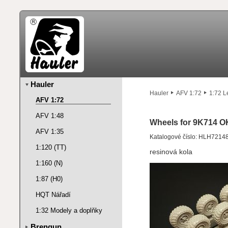
Hauler
Hauler
AFV 1:72
1:72 L
AFV 1:72
AFV 1:48
Wheels for 9K714 O
AFV 1:35
Katalogové číslo: HLH7214
1:120 (TT)
resinová kola
1:160 (N)
1:87 (H0)
HQT Nářadí
1:32 Modely a doplňky
Brengun