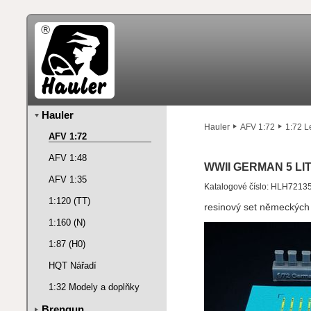
Hauler
Hauler
AFV 1:72
1:72 L
AFV 1:72
AFV 1:48
WWII GERMAN 5 LIT
AFV 1:35
Katalogové číslo: HLH7213
1:120 (TT)
resinový set německých 
1:160 (N)
1:87 (H0)
HQT Nářadí
1:32 Modely a doplňky
Brengun