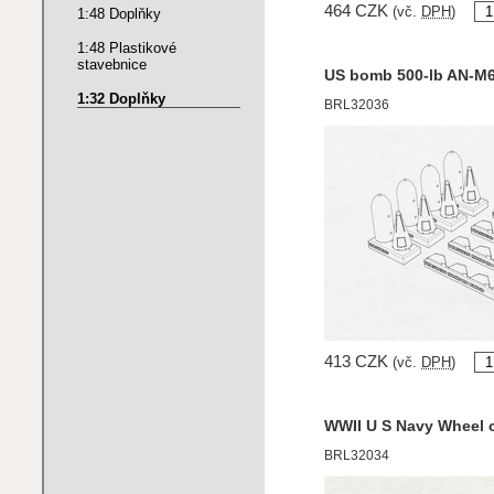
464 CZK
(vč.
DPH
)
1:48 Doplňky
1:48 Plastikové
stavebnice
US bomb 500-lb AN-M
1:32 Doplňky
BRL32036
413 CZK
(vč.
DPH
)
WWII U S Navy Wheel 
BRL32034