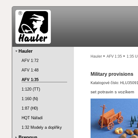
Hauler
Hauler
AFV 1:35
1:35 U
AFV 1:72
AFV 1:48
Military provisions
AFV 1:35
Katalogové číslo: HLU3509
1:120 (TT)
set potravin s vozíkem
1:160 (N)
1:87 (H0)
HQT Nářadí
1:32 Modely a doplňky
Brengun