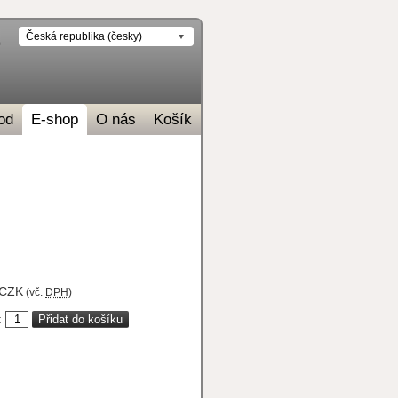
Česká republika (česky)
od
E-shop
O nás
Košík
CZK
(vč.
DPH
)
: